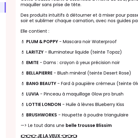
maquiller sans prise de tête.
Des produits intuitifs à détourner et à mixer pour passe
soir et sublimer chaque carnation, avec nos guides pa
Elle contient :
💄
PLUM & POPPY
- Mascara noir Waterproof
💄
LARITZY
- Illuminateur liquide (teinte Topaz)
💄
EMITE
- Dams : crayon à yeux précision noir
💄
BELLAPIERRE
- Blush minéral (teinte Desert Rose)
💄
BANG BEAUTY
- Fard à paupière crémeux (teinte G
💄
LUVIA
- Pinceau à maquillage Glow pro brush
💄
LOTTIE LONDON
- Huile à lèvres Blueberry Kiss
💄
BRUSHWORKS
- Houpette à poudre triangulaire
—> Le tout dans une
belle trousse Blissim
👉👉👉 JE LA VEUX 👈👈👈