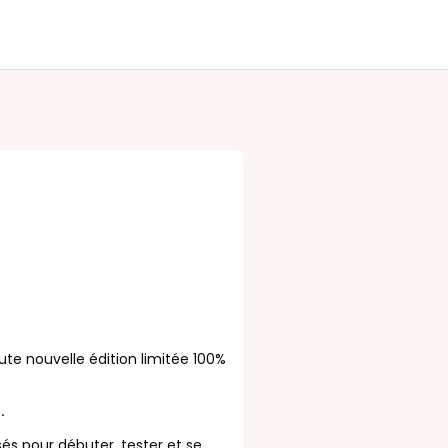
 nouvelle édition limitée 100%
.
és pour débuter, tester et se