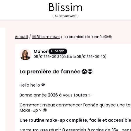
Accueil
/
🆕 Blissim news
/
La première de l'année 😱😍
Manon
B.team
05/01/26-09:39
(édité le 05/01/26-09:40)
La première de l'année 😱😍
Hello hello 💖
Bonne année 2026 à vous toutes ✨
Comment mieux commencer l'année qu'avec une toute
Make-Up ? 🤩
Une routine make-up complète, facile et accessible
Cette trousse réunit 8 essentiels à moins de 35€, pens