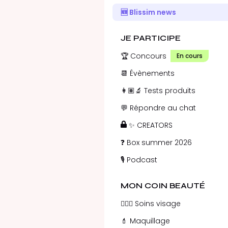
🆕 Blissim news
JE PARTICIPE
🏆 Concours
En cours
📆 Évènements
👩🏽‍🔬 Tests produits
💬 Répondre au chat
✨ CREATORS
❓ Box summer 2026
🎙️ Podcast
MON COIN BEAUTÉ
💁🏻‍♀️ Soins visage
💄 Maquillage