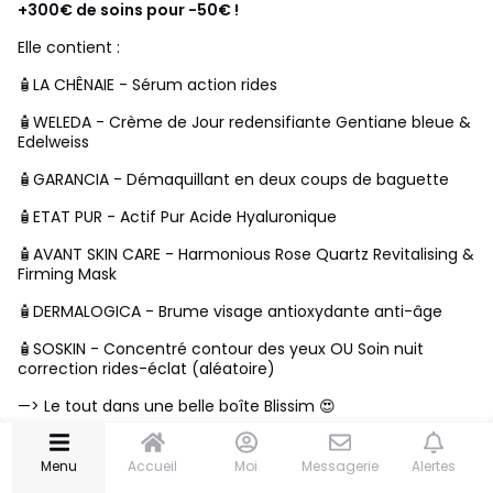
+300€ de soins pour -50€ !
🆕 Blissim news
Elle contient :
JE PARTICIPE
🧴LA CHÊNAIE - Sérum action rides
🏆 Concours
En cours
🧴WELEDA - Crème de Jour redensifiante Gentiane bleue &
Edelweiss
📆 Évènements
🧴GARANCIA - Démaquillant en deux coups de baguette
👩🏽‍🔬 Tests produits
🧴ETAT PUR - Actif Pur Acide Hyaluronique
💬 Répondre au chat
🧴AVANT SKIN CARE - Harmonious Rose Quartz Revitalising &
✨ CREATORS
Firming Mask
❓ Box summer 2026
🧴DERMALOGICA - Brume visage antioxydante anti-âge
🎙️ Podcast
🧴SOSKIN - Concentré contour des yeux OU Soin nuit
correction rides-éclat (aléatoire)
MON COIN BEAUTÉ
—> Le tout dans une belle boîte Blissim 😍
💁🏻‍♀️ Soins visage
👉👉👉 JE LA VEUX 👈👈👈
Menu
Accueil
Moi
Messagerie
Alertes
💄 Maquillage