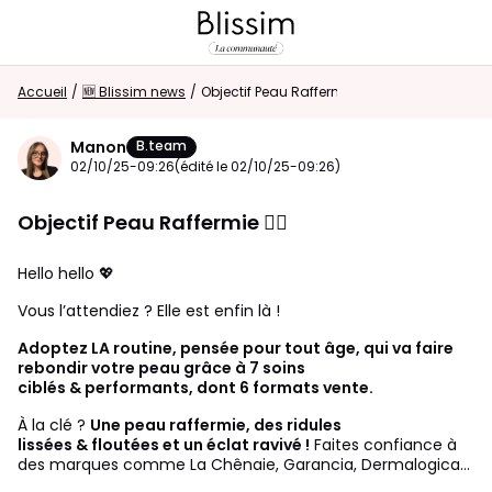
Accueil
Retour au magasin
/
🆕 Blissim news
/
Objectif Peau Raffermie 🧖‍♀️
Manon
B.team
Visiteur
02/10/25-09:26
(édité le 02/10/25-09:26)
0
Objectif Peau Raffermie 🧖‍♀️
CONNEXION/INSCRIPTION
Hello hello 💖
Vous l’attendiez ? Elle est enfin là !
Rechercher dans la communauté
Adoptez LA routine, pensée pour tout âge, qui va faire
rebondir votre peau grâce à 7 soins
⭐
Nouveau sur la communauté ?
Découvrez
ciblés & performants, dont 6 formats vente.
comment faire vos premiers pas ici !
À la clé ?
Une peau raffermie, des ridules
lissées & floutées et un éclat ravivé !
Faites confiance à
des marques comme La Chênaie, Garancia, Dermalogica…
Accueil