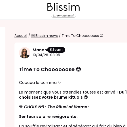
Accueil
/
🆕 Blissim news
/
Time To Choooooose 😍
Manon
B.team
10/04/26-08:05
Time To Choooooose 😍
Coucou la commu ✨
Le moment que vous attendiez toutes est arrivé !
Du 1
choisissez votre brume Rituals 😍
💙
CHOIX N°1 : The Ritual of Karma :
Senteur solaire revigorante.
Un souffle revitalisant et régénérant qui fait du bien à 