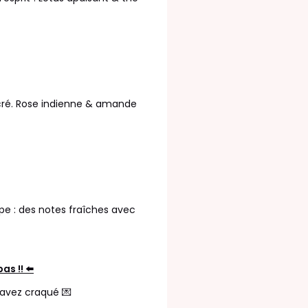
ucré. Rose indienne & amande
lipe : des notes fraîches avec
as !! ⬅️
avez craqué 💌