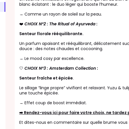
blanc éclatant : le duo léger qui booste l’humeur.
→ Comme un rayon de soleil sur la peau.
❤️
CHOIX N°2 : The Ritual of Ayurveda :
Senteur florale rééquilibrante.
Un parfum apaisant et rééquilibrant, délicatement s
douce : des notes chaudes et cocooning.
→ Le mood cosy par excellence.
🤍
CHOIX N°3 : Amsterdam Collection :
Senteur fraîche et épicée
.
Le sillage “linge propre” vivifiant et relaxant. Yuzu & tu
une touche épicée.
→ Effet coup de boost immédiat.
➡️ Rendez-vous ici pour faire votre choix, ne tardez p
Et dites-nous en commentaire sur quelle brume vous 