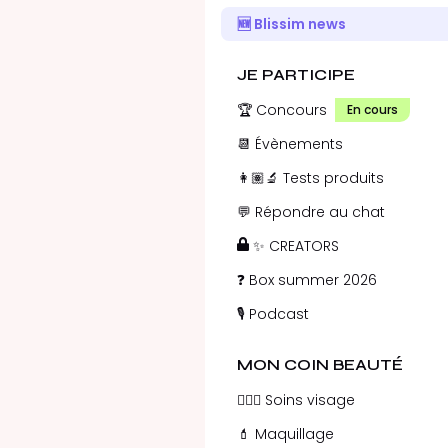
🆕 Blissim news
JE PARTICIPE
🏆 Concours
En cours
📆 Évènements
👩🏽‍🔬 Tests produits
💬 Répondre au chat
✨ CREATORS
❓ Box summer 2026
🎙️ Podcast
MON COIN BEAUTÉ
💁🏻‍♀️ Soins visage
💄 Maquillage