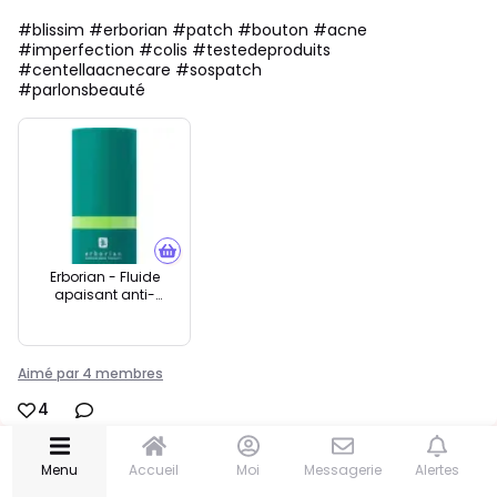
🆕 Blissim news
#blissim #erborian #patch #bouton #acne
#imperfection #colis #testedeproduits
#centellaacnecare #sospatch
JE PARTICIPE
#parlonsbeauté
🏆 Concours
En cours
📆 Évènements
👩🏽‍🔬 Tests produits
💬 Répondre au chat
✨ CREATORS
Erborian - Fluide
apaisant anti-
❓ Box summer 2026
imperfections Centella
Acné Care
🎙️ Podcast
Aimé par 4 membres
MON COIN BEAUTÉ
4
💁🏻‍♀️ Soins visage
Menu
Accueil
Moi
Messagerie
Alertes
💄 Maquillage