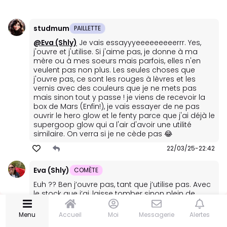
🆕 Blissim news
studmum
PAILLETTE
JE PARTICIPE
@Eva (Shly)
Je vais essayyyeeeeeeeeerrr. Yes,
🏆 Concours
j'ouvre et j'utilise. Si j'aime pas, je donne à ma
En cours
mère ou à mes soeurs mais parfois, elles n'en
📆 Évènements
veulent pas non plus. Les seules choses que
j'ouvre pas, ce sont les rouges à lèvres et les
👩🏽‍🔬 Tests produits
vernis avec des couleurs que je ne mets pas
mais sinon tout y passe ! je viens de recevoir la
💬 Répondre au chat
box de Mars (Enfin!), je vais essayer de ne pas
ouvrir le hero glow et le fenty parce que j'ai déjà le
✨ CREATORS
supergoop glow qui a l'air d'avoir une utilité
similaire. On verra si je ne cède pas 😂
❓ Box summer 2026
22/03/25-22:42
🎙️ Podcast
Eva (Shly)
COMÈTE
MON COIN BEAUTÉ
Euh ?? Ben j’ouvre pas, tant que j’utilise pas. Avec
le stock que j’ai, laisse tomber sinon plein de
💁🏻‍♀️ Soins visage
trucs iraient à la poubelle. Je suis comme
@Armelle
gestion des stocks et rangement 🤪
Menu
Accueil
Moi
Messagerie
Alertes
💄 Maquillage
entre les dates de péremption etc. J’ai des box