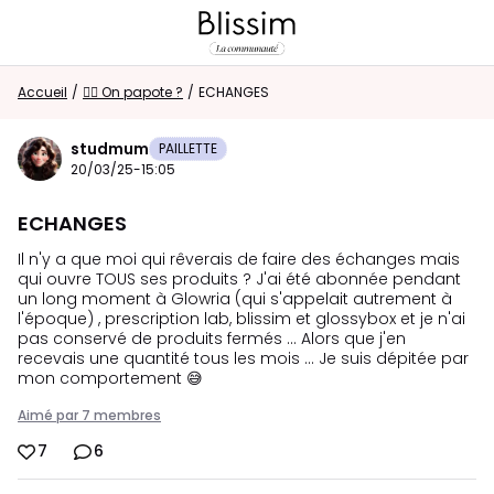
Accueil
Retour au magasin
/
👯‍♀️ On papote ?
/
ECHANGES
studmum
PAILLETTE
Visiteur
20/03/25-15:05
0
ECHANGES
CONNEXION/INSCRIPTION
Il n'y a que moi qui rêverais de faire des échanges mais
qui ouvre TOUS ses produits ? J'ai été abonnée pendant
un long moment à Glowria (qui s'appelait autrement à
Rechercher dans la communauté
l'époque) , prescription lab, blissim et glossybox et je n'ai
pas conservé de produits fermés ... Alors que j'en
recevais une quantité tous les mois ... Je suis dépitée par
mon comportement 😅
⭐
Nouveau sur la communauté ?
Découvrez
comment faire vos premiers pas ici !
Aimé par 7 membres
7
6
Accueil