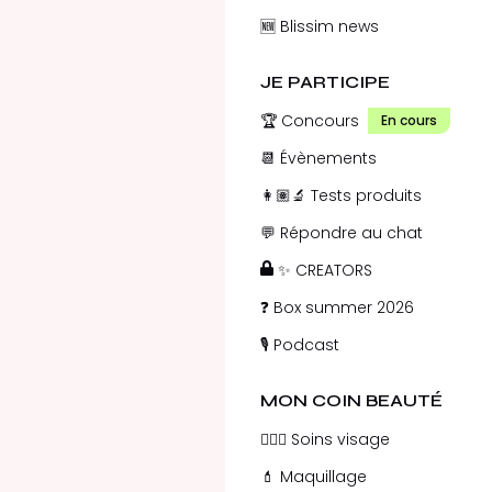
🆕 Blissim news
JE PARTICIPE
🏆 Concours
En cours
📆 Évènements
👩🏽‍🔬 Tests produits
💬 Répondre au chat
✨ CREATORS
❓ Box summer 2026
🎙️ Podcast
MON COIN BEAUTÉ
💁🏻‍♀️ Soins visage
💄 Maquillage