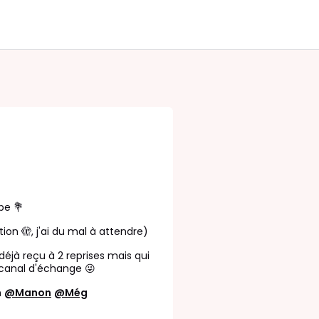
be 💐
tion 🫣, j'ai du mal à attendre)
déjà reçu à 2 reprises mais qui
le canal d'échange 😜
n
@Manon
@Még