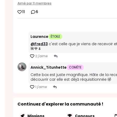
Aimé par 11 membres
11
6
Laurence
ÉTOILE
@Fred33
c'est celle que je viens de recevoir e
🌺🌹🌷
2 j'aime
Annick_Titunhette
COMÈTE
Cette box est juste magnifique. Hâte de la rece
découvrir car elle est déjà réquisitionnée 🤣
1 j'aime
Continuez d'explorer la communauté !
Missions
Concours