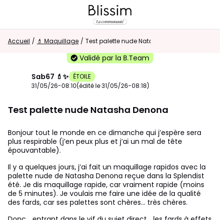
Accueil
Retour au magasin
/
💄 Maquillage
/
Test palette nude Natasha Denona
Validé par la B.Team
Visiteur
Sab67 💄✨
ÉTOILE
0
31/05/26-08:10
(édité le 31/05/26-08:18)
Test palette nude Natasha Denona
CONNEXION/INSCRIPTION
Bonjour tout le monde en ce dimanche qui j’espère sera
Rechercher dans la communauté
plus respirable (j’en peux plus et j’ai un mal de tête
épouvantable).
Il y a quelques jours, j’ai fait un maquillage rapidos avec la
⭐
Nouveau sur la communauté ?
Découvrez
palette nude de Natasha Denona reçue dans la Splendist
comment faire vos premiers pas ici !
été. Je dis maquillage rapide, car vraiment rapide (moins
de 5 minutes). Je voulais me faire une idée de la qualité
des fards, car ses palettes sont chères… très chères.
Accueil
Donc… entrant dans le vif du sujet direct… les fards à effets