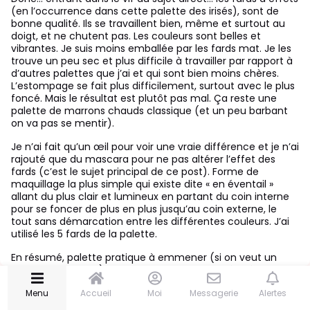
🆕 Blissim news
(en l’occurrence dans cette palette des irisés), sont de
bonne qualité. Ils se travaillent bien, même et surtout au
doigt, et ne chutent pas. Les couleurs sont belles et
JE PARTICIPE
vibrantes. Je suis moins emballée par les fards mat. Je les
trouve un peu sec et plus difficile à travailler par rapport à
🏆 Concours
En cours
d’autres palettes que j’ai et qui sont bien moins chères.
L’estompage se fait plus difficilement, surtout avec le plus
📆 Évènements
foncé. Mais le résultat est plutôt pas mal. Ça reste une
palette de marrons chauds classique (et un peu barbant
👩🏽‍🔬 Tests produits
on va pas se mentir).
💬 Répondre au chat
Je n’ai fait qu’un œil pour voir une vraie différence et je n’ai
rajouté que du mascara pour ne pas altérer l’effet des
✨ CREATORS
fards (c’est le sujet principal de ce post). Forme de
maquillage la plus simple qui existe dite « en éventail »
❓ Box summer 2026
allant du plus clair et lumineux en partant du coin interne
pour se foncer de plus en plus jusqu’au coin externe, le
🎙️ Podcast
tout sans démarcation entre les différentes couleurs. J’ai
utilisé les 5 fards de la palette.
MON COIN BEAUTÉ
En résumé, palette pratique à emmener (si on veut un
makeup classique) mais le prix est bien trop élevé par
💁🏻‍♀️ Soins visage
rapport à la qualité des fards (vendue à 30€. En
Menu
Accueil
Moi
Messagerie
Alertes
💄 Maquillage
comparaison, les palettes de chez Beauty bay sont moins
chères avec 42 fards, dont des couleurs mates plus faciles