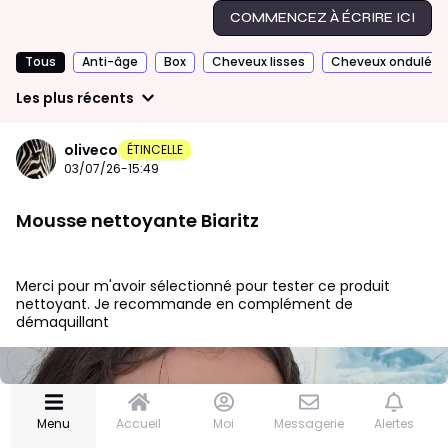
🆕 Blissim news
COMMENCEZ À ÉCRIRE ICI
Tous
Anti-âge
Box
Cheveux lisses
Cheveux ondulés/b
JE PARTICIPE
Les plus récents
🏆 Concours
En cours
📆 Évènements
oliveco
ÉTINCELLE
👩🏽‍🔬 Tests produits
03/07/26-15:49
💬 Répondre au chat
Mousse nettoyante Biaritz
✨ CREATORS
❓ Box summer 2026
Merci pour m'avoir sélectionné pour tester ce produit
nettoyant. Je recommande en complément de
🎙️ Podcast
démaquillant
MON COIN BEAUTÉ
💁🏻‍♀️ Soins visage
Menu
Accueil
Moi
Messagerie
Alertes
💄 Maquillage