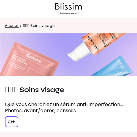
Accueil
Retour au magasin
/
💁🏻‍♀️ Soins visage
Visiteur
0
CONNEXION/INSCRIPTION
Rechercher dans la communauté
💁🏻‍♀️ Soins visage
Que vous cherchiez un sérum anti-imperfections, une routine anti-âge ou un avis sur une crème reçue dans la box, tout ce qui concerne les soins visage se partage ici.
⭐
Nouveau sur la communauté ?
Découvrez
Photos, avant/après, conseils…
comment faire vos premiers pas ici !
Accueil