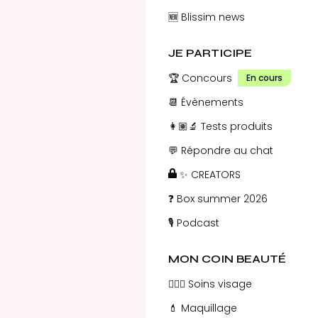
🆕 Blissim news
JE PARTICIPE
🏆 Concours
En cours
📆 Évènements
👩🏽‍🔬 Tests produits
💬 Répondre au chat
✨ CREATORS
❓ Box summer 2026
🎙️ Podcast
MON COIN BEAUTÉ
💁🏻‍♀️ Soins visage
💄 Maquillage