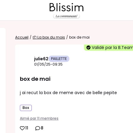
Accueil
/
📦 La box du mois
/
box de mai
Validé par la B.Tea
julie62
PAILLETTE
01/05/25-09:35
box de mai
j ai recut la box de meme avec de belle pepite
Box
Aimé par 11 membres
11
8