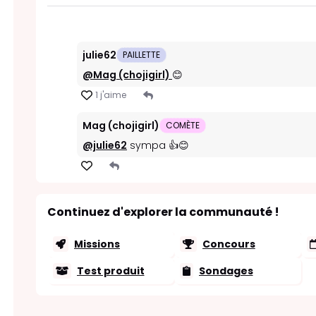
julie62
PAILLETTE
@Mag (chojigirl)
😊
1 j'aime
Mag (chojigirl)
COMÈTE
@julie62
sympa 👍😊
Continuez d'explorer la communauté !
Missions
Concours
Test produit
Sondages