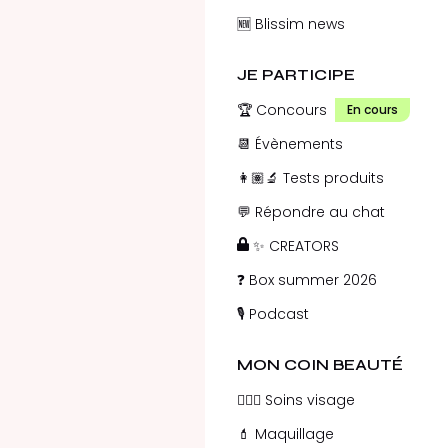
🆕 Blissim news
JE PARTICIPE
🏆 Concours
En cours
📆 Évènements
👩🏽‍🔬 Tests produits
💬 Répondre au chat
✨ CREATORS
❓ Box summer 2026
🎙️ Podcast
MON COIN BEAUTÉ
💁🏻‍♀️ Soins visage
💄 Maquillage